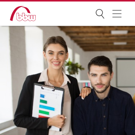
Suchen
Weiterbildung
Kongresse
Förderungen
Projekte
Über uns
News Archiv