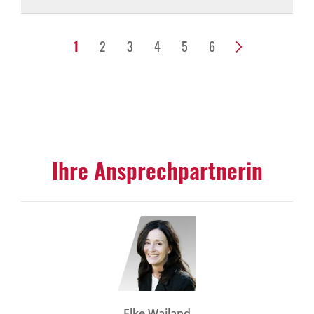
1
2
3
4
5
6
>
Ihre Ansprechpartnerin
Elke Wailand