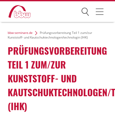
Suchen
Weiterbildung
bbw-seminare.de
Prüfungsvorbereitung Teil 1 zum/zur
Kunststoff- und Kautschuktechnologen/technologin (IHK)
Kongresse
PRÜFUNGSVORBEREITUNG
Förderungen
TEIL 1 ZUM/ZUR
Projekte
KUNSTSTOFF- UND
Über uns
KAUTSCHUKTECHNOLOGEN/T
(IHK)
News Archiv