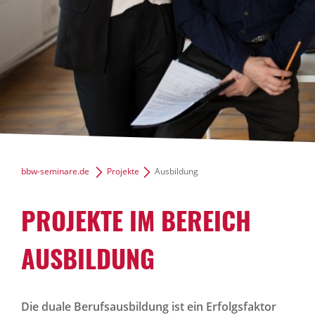
Pädagogischer Bereich
Über uns
News Archiv
bbw-seminare.de
Projekte
Ausbildung
PROJEKTE IM BEREICH
AUSBILDUNG
Die duale Berufsausbildung ist ein Erfolgsfaktor