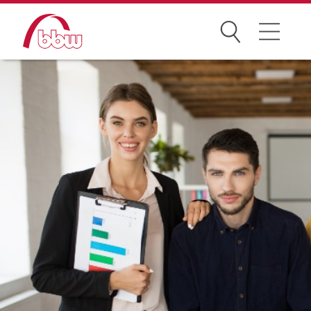
Suchen
Weiterbildung
Kongresse
Förderungen
Projekte
Ausbildung
Gesundheit & Pflege
Digitalisierung & IT
Beschäftigte & Fachkräftesicherung