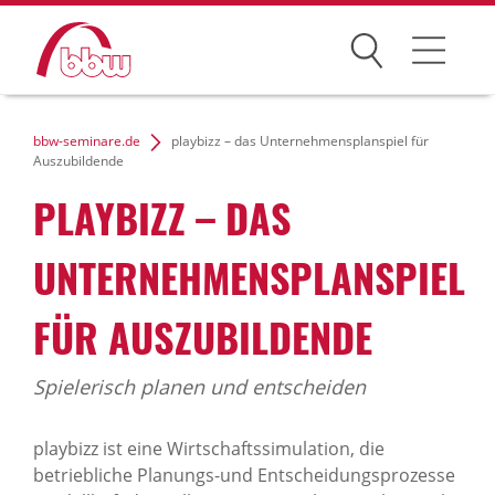
Suchen
Weiterbildung
bbw-seminare.de
playbizz – das Unternehmensplanspiel für
Auszubildende
Kongresse
PLAYBIZZ – DAS
Förderungen
UNTERNEHMENSPLANSPIEL
Projekte
FÜR AUSZUBILDENDE
Über uns
Spielerisch planen und entscheiden
News Archiv
playbizz ist eine Wirtschaftssimulation, die
betriebliche Planungs-und Entscheidungsprozesse