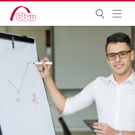
Suchen
Weiterbildung
Kongresse
Förderungen
Projekte
Über uns
News Archiv