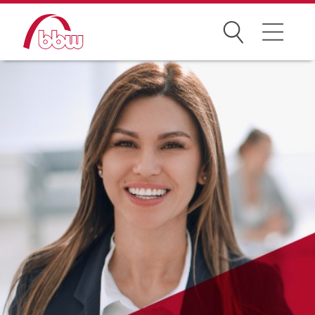
Suchen
Weiterbildung
Kongresse
Förderungen
Projekte
Über uns
News Archiv