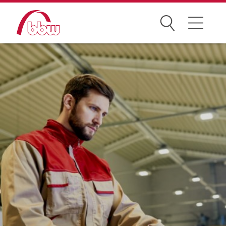
Suchen
Weiterbildung
Kongresse
Förderungen
Projekte
Über uns
News Archiv