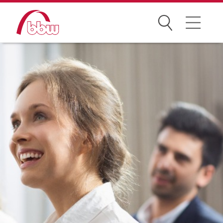
Suchen
Weiterbildung
Kongresse
Förderungen
Projekte
Über uns
News Archiv