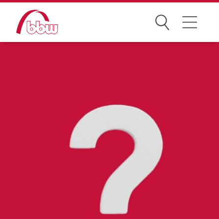
Suchen
Weiterbildung
Kongresse
Förderungen
Projekte
Über uns
News Archiv