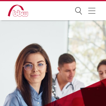
Suchen
Weiterbildung
Kongresse
Förderungen
Projekte
Über uns
News Archiv