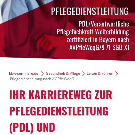
PFLEGEDIENSTLEITUNG
PDL/Verantwortliche
Pflegefachkraft Weiterbildung
zertifiziert in Bayern nach
AVPfleWoqG/§ 71 SGB XI
Infomaterial anfordern
bbw-seminare.de
Gesundheit & Pflege
Leiten & Führen
Pflegedienstleitung nach AV PfleWoqG
IHR KARRIEREWEG ZUR
PFLEGEDIENSTLEITUNG
(PDL) UND