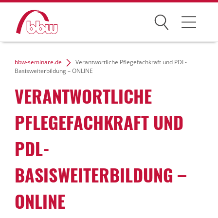
Suchen
Weiterbildung
bbw-seminare.de
Verantwortliche Pflegefachkraft und PDL-
Basisweiterbildung – ONLINE
Kongresse
VERANTWORTLICHE
Förderungen
PFLEGEFACHKRAFT UND
Projekte
PDL-
Über uns
BASISWEITERBILDUNG –
ONLINE
News Archiv