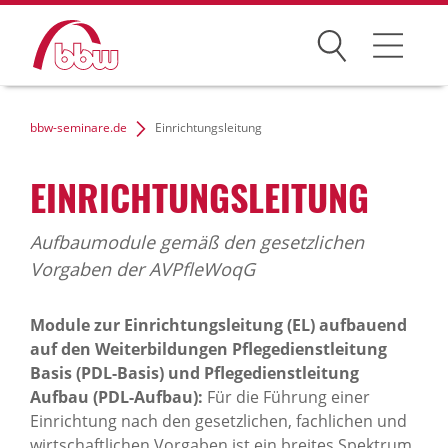
Suchen
Weiterbildung
bbw-seminare.de
Einrichtungsleitung
Kongresse
EINRICHTUNGSLEITUNG
Förderungen
Aufbaumodule gemäß den gesetzlichen
Projekte
Vorgaben der AVPfleWoqG
Über uns
Module zur Einrichtungsleitung (EL) aufbauend
auf den Weiterbildungen Pflegedienstleitung
Basis (PDL-Basis) und Pflegedienstleitung
Aufbau (PDL-Aufbau):
Für die Führung einer
News Archiv
Einrichtung nach den gesetzlichen, fachlichen und
wirtschaftlichen Vorgaben ist ein breites Spektrum