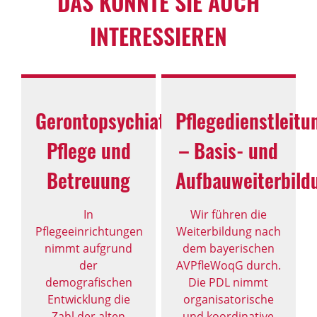
DAS KÖNNTE SIE AUCH
INTERESSIEREN
Gerontopsychiatrische
Pflegedienstleitu
Pflege und
– Basis- und
Betreuung
Aufbauweiterbild
In
Wir führen die
Pflegeeinrichtungen
Weiterbildung nach
nimmt aufgrund
dem bayerischen
der
AVPfleWoqG durch.
demograﬁschen
Die PDL nimmt
Entwicklung die
organisatorische
Zahl der alten
und koordinative