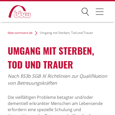
Suchen
Weiterbildung
bbw-seminare.de
Umgang mit Sterben, Tod und Trauer
Kongresse
UMGANG MIT STERBEN,
Förderungen
TOD UND TRAUER
Projekte
Nach §53b SGB XI Richtlinien zur Qualifikation
Über uns
von Betreuungskräften
Die vielfältigen Probleme betagter und/oder
dementiell erkrankter Menschen am Lebensende
News Archiv
erfordern eine spezielle Schulung und