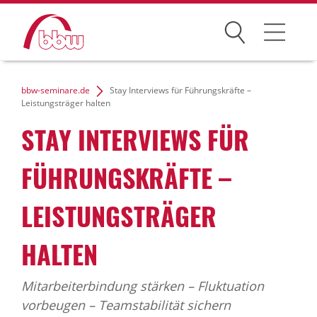
Suchen
Weiterbildung
bbw-seminare.de
Stay Interviews für Führungskräfte –
Leistungsträger halten
Kongresse
STAY INTERVIEWS FÜR
Förderungen
FÜHRUNGSKRÄFTE –
Projekte
LEISTUNGSTRÄGER
Über uns
HALTEN
Mitarbeiterbindung stärken – Fluktuation
News Archiv
vorbeugen – Teamstabilität sichern