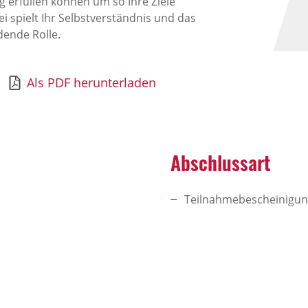
 erfüllen können um so Ihre Ziele
 spielt Ihr Selbstverständnis und das
ende Rolle.
Als PDF herunterladen
Abschlussart
Teilnahmebescheinigu