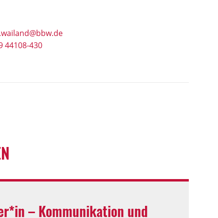
e.wailand@bbw.de
9 44108-430
EN
er*in – Kommunikation und