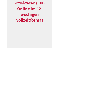
Sozialwesen (IHK),
Online im 12-
wöchigen
Vollzeitformat