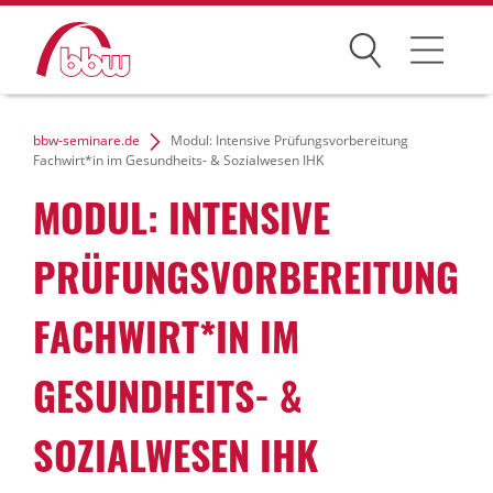
Suchen
Weiterbildung
bbw-seminare.de
Modul: Intensive Prüfungsvorbereitung
Fachwirt*in im Gesundheits- & Sozialwesen IHK
Kongresse
MODUL: INTENSIVE
Förderungen
PRÜFUNGSVORBEREITUNG
Projekte
FACHWIRT*IN IM
Über uns
GESUNDHEITS- &
SOZIALWESEN IHK
News Archiv