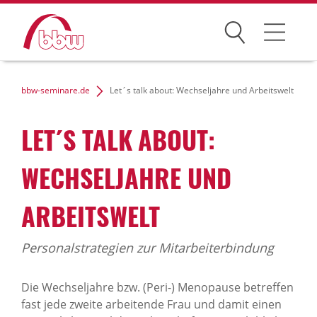
Suchen
Weiterbildung
bbw-seminare.de
Let´s talk about: Wechseljahre und Arbeitswelt
Kongresse
LET´S TALK ABOUT:
Förderungen
WECHSELJAHRE UND
Projekte
ARBEITSWELT
Über uns
Personalstrategien zur Mitarbeiterbindung
News Archiv
Die Wechseljahre bzw. (Peri-) Menopause betreffen
fast jede zweite arbeitende Frau und damit einen