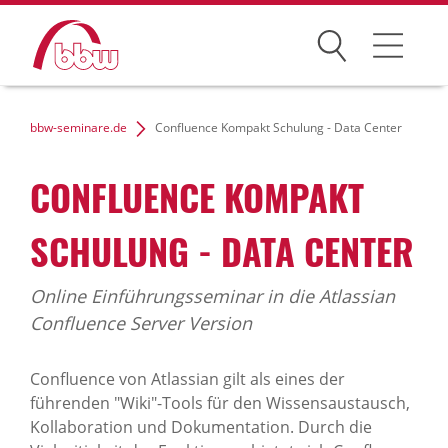
Suchen
Weiterbildung
bbw-seminare.de
Confluence Kompakt Schulung - Data Center
Kongresse
CONFLUENCE KOMPAKT
Förderungen
SCHULUNG - DATA CENTER
Projekte
Online Einführungsseminar in die Atlassian
Über uns
Confluence Server Version
Confluence von Atlassian gilt als eines der
führenden "Wiki"-Tools für den Wissensaustausch,
News Archiv
Kollaboration und Dokumentation. Durch die