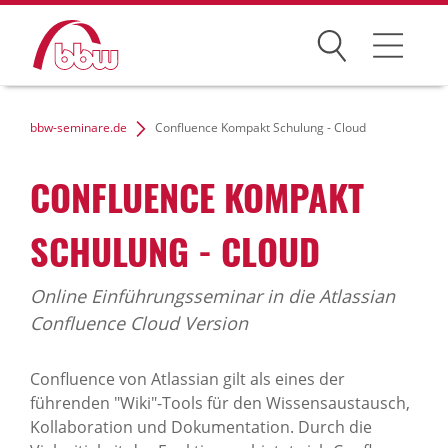
Suchen
Weiterbildung
bbw-seminare.de
Confluence Kompakt Schulung - Cloud
Kongresse
CONFLUENCE KOMPAKT
Förderungen
SCHULUNG - CLOUD
Projekte
Online Einführungsseminar in die Atlassian
Über uns
Confluence Cloud Version
Confluence von Atlassian gilt als eines der
führenden "Wiki"-Tools für den Wissensaustausch,
News Archiv
Kollaboration und Dokumentation. Durch die