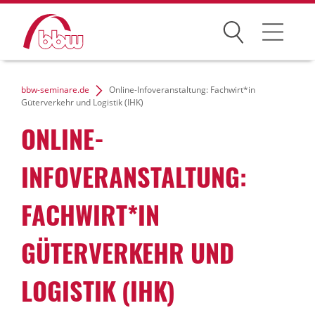
Suchen
Weiterbildung
bbw-seminare.de
Online-Infoveranstaltung: Fachwirt*in
Güterverkehr und Logistik (IHK)
Kongresse
ONLINE-
Förderungen
INFOVERANSTALTUNG:
Projekte
FACHWIRT*IN
Über uns
GÜTERVERKEHR UND
LOGISTIK (IHK)
News Archiv