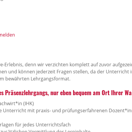
nmelden
ve-Erlebnis, denn wir verzichten komplett auf zuvor aufgeze
n und können jederzeit Fragen stellen, da der Unterricht in
rem bewährten Lehrgangsformat.
es Präsenz­lehr­gangs, nur eben bequem am Ort Ihrer Wa
chwirt*in (IHK)
 Unterricht mit praxis- und prüfungserfahrenen Dozent*inne
rlagen für jedes Unterrichtsfach
 zusätzlichen Vermittlung der Lerninhalte