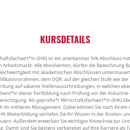
KURSDETAILS
haftsfachwirt*in (IHK) ist ein anerkannter IHK-Abschluss 
Arbeitsmarkt. Alle Absolventen, dürfen die Bezeichnung Ba
 Gleichwertigkeit mit akademischen Abschlüssen untermauer
lifikationsrahmen, dem DQR, auf der gleichen Stufe wie de
erbung auf vakante Stellenausschreibungen, in welchen eben
solvent*in dieser Fortbildung nach Prüfung vor der Industri
rechtigung. Als geprüfte*r Wirtschaftsfachwirt*in (IHK) ü
h im mittleren Management. Dabei können Sie nach Ihrem A
IHK-Weiterbildung vertiefen Sie Ihr Wissen in der Kosten- 
teuern. Außerdem erwerben Sie wichtiges Know-how zur Un
ng. Damit sind Sie bestens vorbereitet auf Ihre Karriere als