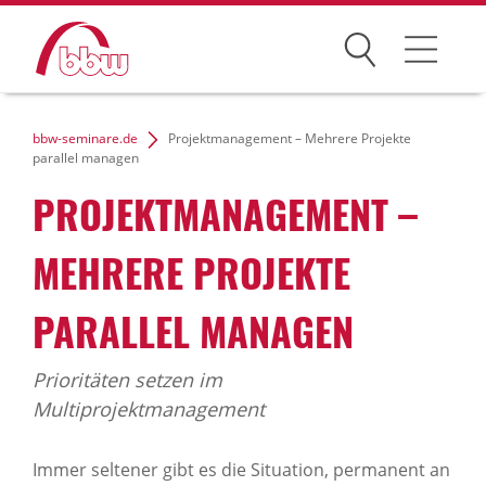
Suchen
Weiterbildung
bbw-seminare.de
Projektmanagement – Mehrere Projekte
parallel managen
Kongresse
PROJEKTMANAGEMENT –
Förderungen
MEHRERE PROJEKTE
Projekte
PARALLEL MANAGEN
Über uns
Prioritäten setzen im
Multiprojektmanagement
News Archiv
Immer seltener gibt es die Situation, permanent an