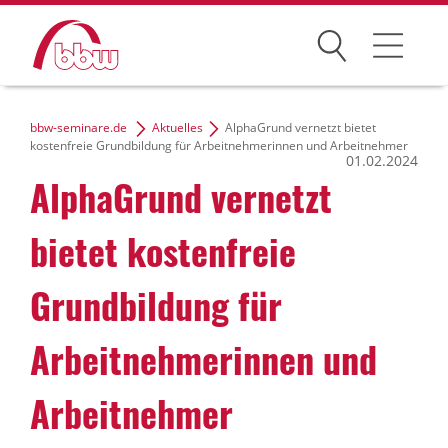
Suchen
Weiterbildung
bbw-seminare.de
Aktuelles
AlphaGrund vernetzt bietet
kostenfreie Grundbildung für Arbeitnehmerinnen und Arbeitnehmer
01.02.2024
Kongresse
AlphaGrund vernetzt
Förderungen
bietet kostenfreie
Projekte
Grundbildung für
Über uns
Arbeitnehmerinnen und
Arbeitnehmer
News Archiv