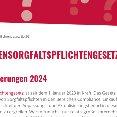
flichtengesetz (LkSG)
TENSORGFALTSPFLICHTENGESETZ
derungen 2024
ichtengesetz
ist seit dem 1. Januar 2023 in Kraft. Das Geset
 Sorgfaltspflichten in den Bereichen Compliance, Einkauf
ichtet den Anpassungs- und Aktualisierungsbedarf in die
zu ergreifen. Waren zunächst nur relativ große Unternehm