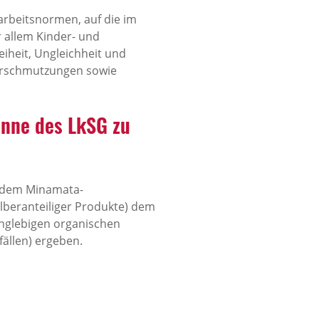
rbeitsnormen, auf die im
r allem Kinder- und
eiheit, Ungleichheit und
erschmutzungen sowie
nne des LkSG zu
s dem Minamata-
lberanteiliger Produkte) dem
nglebigen organischen
ällen) ergeben.