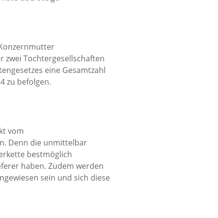
 Konzernmutter
er zwei Tochtergesellschaften
chtengesetzes eine Gesamtzahl
024 zu befolgen.
ekt vom
en. Denn die unmittelbar
erkette bestmöglich
ieferer haben. Zudem werden
angewiesen sein und sich diese