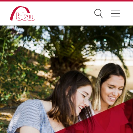
Suchen
Weiterbildung
Kongresse
Förderungen
Projekte
Über uns
News Archiv