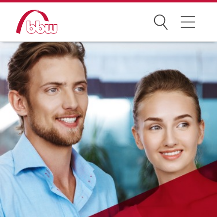
Suchen
Weiterbildung
Kongresse
Förderungen
Projekte
Über uns
News Archiv