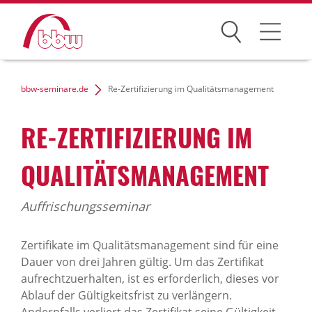
Suchen
Weiterbildung
bbw-seminare.de
Re-Zertifizierung im Qualitätsmanagement
Kongresse
RE-ZERTIFIZIERUNG IM
Förderungen
QUALITÄTSMANAGEMENT
Projekte
Auffrischungsseminar
Über uns
Zertifikate im Qualitätsmanagement sind für eine
Dauer von drei Jahren gültig. Um das Zertifikat
aufrechtzuerhalten, ist es erforderlich, dieses vor
News Archiv
Ablauf der Gültigkeitsfrist zu verlängern.