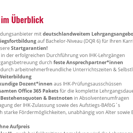
 im Überblick
ldungsanbieter mit
deutschlandweitem Lehrgangsangebo
iegsfortbildung
auf Bachelor-Niveau (DQR 6) für Ihren Karr
nsere
Startgarantien!
in der erfolgreichen Durchführung von IHK-Lehrgängen
ehrgangsbetreuung durch
feste Ansprechpartner*innen
 durch arbeitnehmerfreundliche Unterrichtszeiten & Selbstl
Weiterbildung
hkundige Dozent*innen
aus IHK-Prüfungsausschüssen
samten Office 365 Pakets
für die komplette Lehrgangsdau
e Bestehensquoten & Bestnoten
in Absolventenumfragen
agung der IHK-Zulassung sowie des Aufstiegs-BAföG´s
 starke Fördermöglichkeiten, unabhängig von Alter sowie 
hne Aufpreis