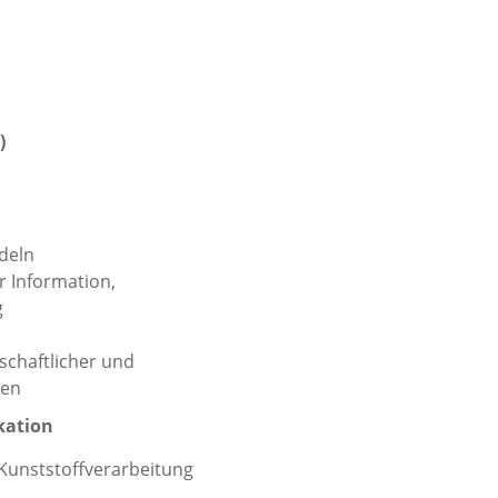
K)
deln
 Information,
g
schaftlicher und
ten
kation
 Kunststoffverarbeitung