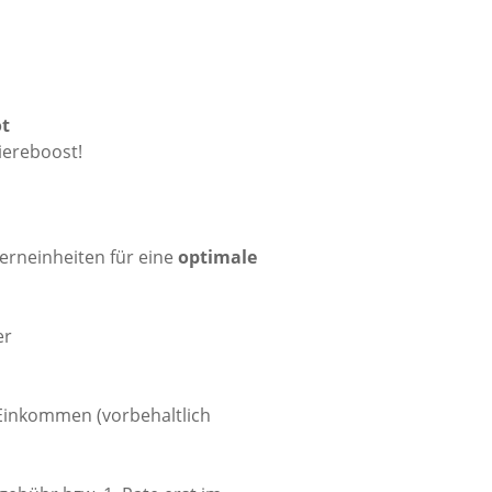
t
iereboost!
erneinheiten für eine
optimale
er
Einkommen (vorbehaltlich