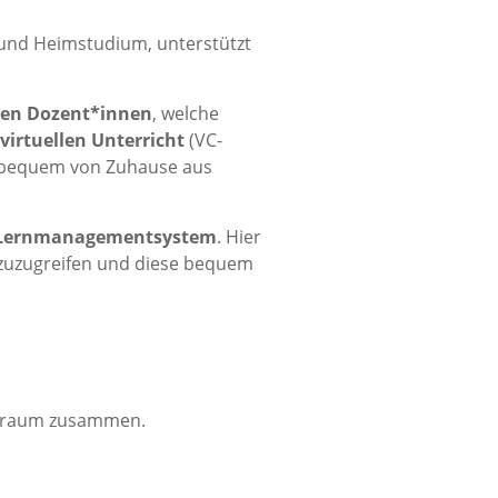
und Heimstudium, unterstützt
nen Dozent*innen
, welche
virtuellen Unterricht
(VC-
ch bequem von Zuhause aus
Lernmanagementsystem
. Hier
al zuzugreifen und diese bequem
senraum zusammen.