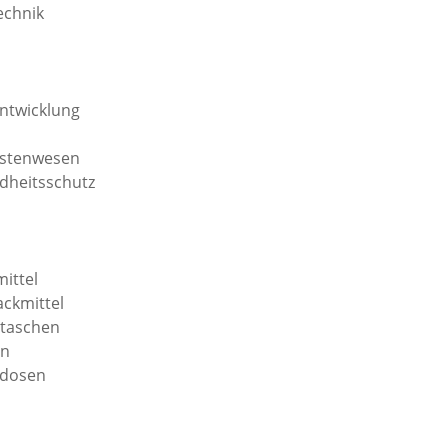
echnik
ntwicklung
ostenwesen
dheitsschutz
mittel
ackmittel
dtaschen
en
idosen