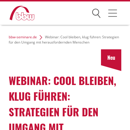
Suchen
Weiterbildung
bbw-seminare.de
Webinar: Cool bleiben, klug führen: Strategien
für den Umgang mit herausfordernden Menschen
Kongresse
Neu
Förderungen
WEBINAR: COOL BLEIBEN,
Projekte
Über uns
KLUG FÜHREN:
STRATEGIEN FÜR DEN
News Archiv
UMGANG MIT