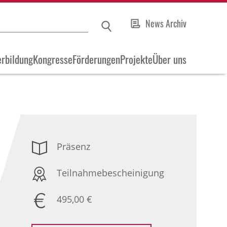
News Archiv
rbildung
Kongresse
Förderungen
Projekte
Über uns
Präsenz
Teilnahmebescheinigung
495,00 €