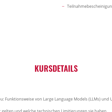
Teilnahmebescheinigu
KURSDETAILS
eu: Funktionsweise von Large Language Models (LLMs) und U
 gelten und welche technischen Limitierungen sie haben