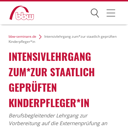
Suchen
Weiterbildung
bbw-seminare.de
Intensivlehrgang zum*zur staatlich geprüften
Kinderpfleger*in
Kongresse
INTENSIVLEHRGANG
Förderungen
ZUM*ZUR STAATLICH
Projekte
GEPRÜFTEN
Über uns
KINDERPFLEGER*IN
Berufsbegleitender Lehrgang zur
News Archiv
Vorbereitung auf die Externenprüfung an