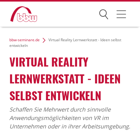
Suchen
Weiterbildung
bbw-seminare.de
Virtual Reality Lernwerkstatt - Ideen selbst
entwickeln
Kongresse
VIRTUAL REALITY
Förderungen
LERNWERKSTATT - IDEEN
Projekte
SELBST ENTWICKELN
Über uns
Schaffen Sie Mehrwert durch sinnvolle
Anwendungsmöglichkeiten von VR im
Unternehmen oder in ihrer Arbeitsumgebung.
News Archiv