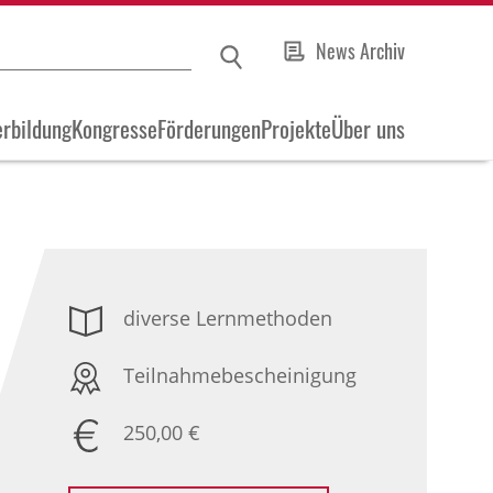
News Archiv
rbildung
Kongresse
Förderungen
Projekte
Über uns
diverse Lernmethoden
Teilnahmebescheinigung
250,00 €