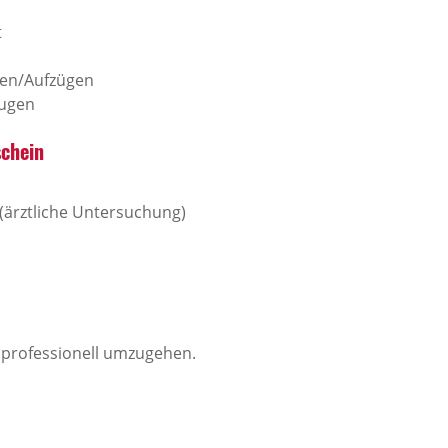
t
nen/Aufzügen
eugen
schein
 (ärztliche Untersuchung)
n professionell umzugehen.