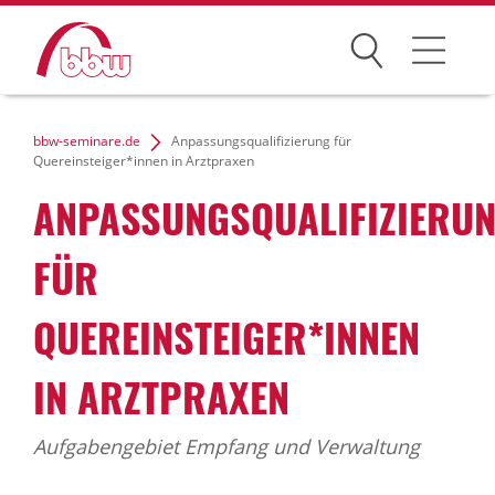
Suchen
Weiterbildung
bbw-seminare.de
Anpassungsqualifizierung für
Quereinsteiger*innen in Arztpraxen
Kongresse
ANPASSUNGSQUALIFIZIERU
Förderungen
FÜR
Projekte
QUEREINSTEIGER*INNEN
Über uns
IN ARZTPRAXEN
Aufgabengebiet Empfang und Verwaltung
News Archiv