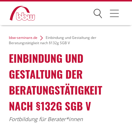
Suchen
Weiterbildung
bbw-seminare.de
Einbindung und Gestaltung der
Beratungstätigkeit nach §132g SGB V
Kongresse
EINBINDUNG UND
Förderungen
GESTALTUNG DER
Projekte
BERATUNGSTÄTIGKEIT
Über uns
NACH §132G SGB V
Fortbildung für Berater*innen
News Archiv