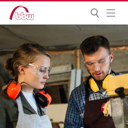
Suchen
Weiterbildung
Kongresse
Förderungen
Projekte
Über uns
News Archiv