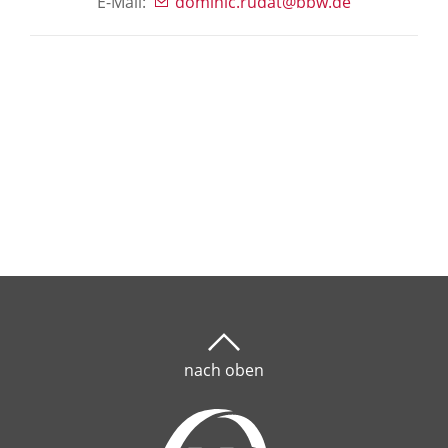
E-Mail:
dominic.rudat@bbw.de
nach oben