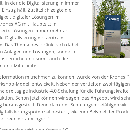
t, in der die Digitalisierung in immer
Einzug hält. Zusätzlich zeigte die
keit digitaler Lösungen im
 Krones AG mit Hauptsitz in
isierte Lösungen immer mehr an
e Digitalisierung ein zentraler
ie. Das Thema beschränkt sich dabei
ten Anlagen und Lösungen, sondern
nsbereiche und somit auch die
n und Mitarbeiter.
ansformation mitnehmen zu können, wurde von der Krones
rkshop-Modell entwickelt. Neben der vertieften zwölftägigen
ine dreitägige Industrie-4.0-Schulung für die Führungskräft
duktion. Schon jetzt können wir sagen: das Angebot wird s
olg herausgestellt. Denn dank der Schulungen befähigen wir
igitalisierungspotenzial besteht, wie zum Beispiel der Produ
re Ideen einzubringen.“