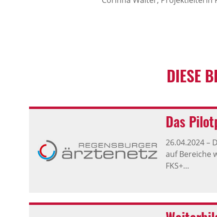
Corinna Walter, Projektleiteri
DIESE B
Das Pilot
26.04.2024
–
D
auf Bereiche 
FKS+…