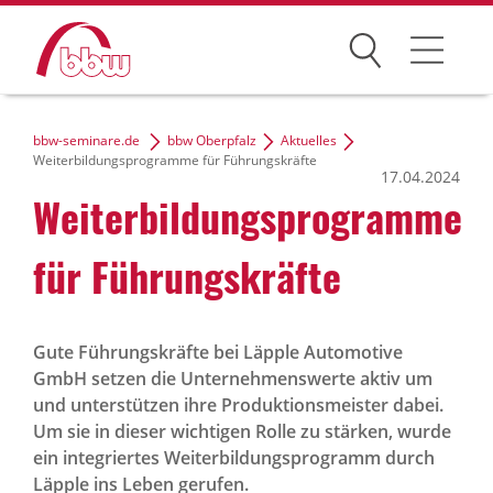
Suchen
Weiterbildung
bbw-seminare.de
bbw Oberpfalz
Aktuelles
Weiterbildungsprogramme für Führungskräfte
17.04.2024
Kongresse
Weiterbildungsprogramme
Förderungen
für Führungskräfte
Projekte
Über uns
Gute Führungskräfte bei Läpple Automotive
GmbH setzen die Unternehmenswerte aktiv um
und unterstützen ihre Produktionsmeister dabei.
Um sie in dieser wichtigen Rolle zu stärken, wurde
News Archiv
ein integriertes Weiterbildungsprogramm durch
Läpple ins Leben gerufen.