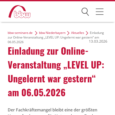
Suchen
Weiterbildung
bbw-seminare.de
bbw Niederbayern
Aktuelles
Einladung
zur Online-Veranstaltung „LEVEL UP: Ungelernt war gestern“ am
13.03.2026
Kongresse
06.05.2026
Einladung zur Online-
Förderungen
Veranstaltung „LEVEL UP:
Projekte
Ungelernt war gestern“
Über uns
am 06.05.2026
News Archiv
Der Fachkräftemangel bleibt eine der größten